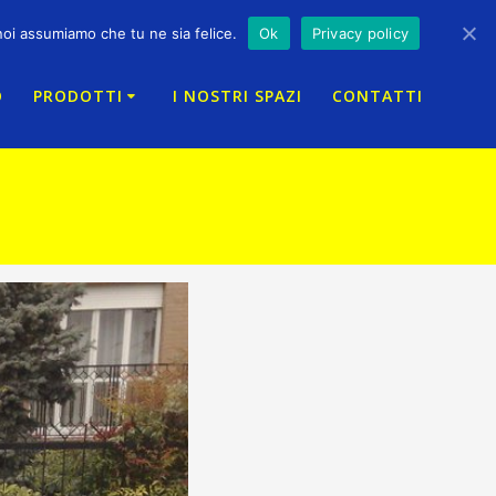
 noi assumiamo che tu ne sia felice.
Ok
Privacy policy
O
PRODOTTI
I NOSTRI SPAZI
CONTATTI