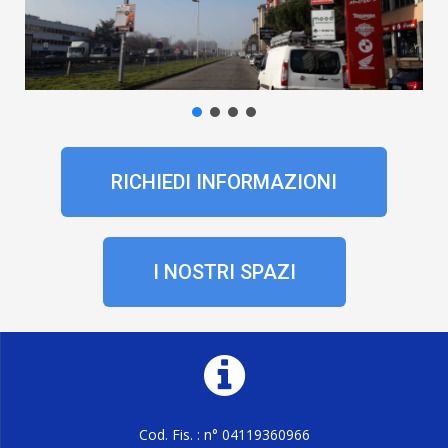
RICHIEDI INFORMAZIONI
I NOSTRI SPAZI
Cod. Fis. : n° 04119360966