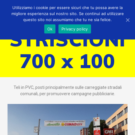
Utilizziamo i cookie per essere sicuri che tu possa avere la
migliore esperienza sul nostro sito. Se continui ad utilizzare
questo sito noi assumiamo che tu ne sia felice.
Ok
Privacy policy
STRISCIONI
700 x 100
Teli in PVC, posti principalmente sulle carreggiate stradali
comunali, per promuovere campagne pubbliciarie.